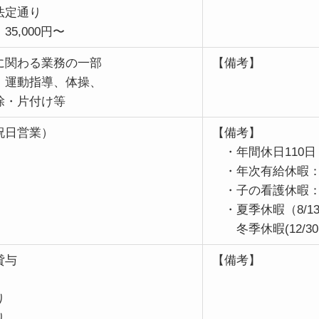
法定通り
5,000円〜
に関わる業務の一部
【備考】
、運動指導、体操、
除・片付け等
祝日営業）
【備考】
・年間休日110日
・年次有給休暇：
・子の看護休暇：
・夏季休暇（8/13〜
冬季休暇(12/30〜
貸与
【備考】
り
り