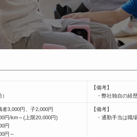
【備考】
給）
・弊社独自の経歴
3,000円、子2,000円
【備考】
0円/km～(上限20,000円)
・通勤手当は職場
00円
00円～