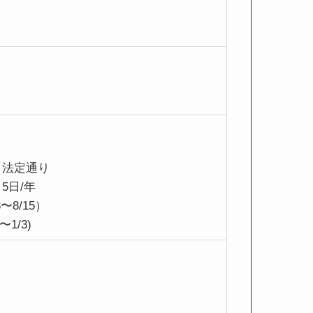
法定通り
5日/年
8/15）
1/3)